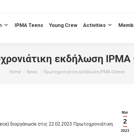
n
IPMA Teens
Young Crew
Activities
Memb
χρονιάτικη εκδήλωση IPMA 
You are here:
Home
News
Πρωτοχρονιάτικη εκδήλωση IPMA Greece
Mar
2
eece) διοργάνωσε στις 22.02.2023 Πρωτοχρονιάτικη
2023