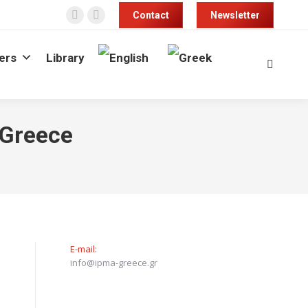
Contact
Newsletter
Facebook
Linkedin
page
page
ers
Library
opens
opens
Search:
in
in
new
new
window
window
Greece
E-mail:
info@ipma-greece.gr