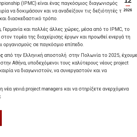
12
mpionship (IPMC) είναι ένας παγκόσμιος διαγωνισμός
ιρία να δοκιμάσουν και να αναδείξουν τις δεξιότητές τους
2026
και διασκεδαστικό τρόπο.
, Γερμανία και πολλές άλλες χώρες, μέσα από το IPMC, το
στον τομέα της διαχείρισης έργων και προωθεί ενεργά τη
αι οργανισμούς σε παγκόσμιο επίπεδο.
ης
από την Ελληνική αποστολή στην Πολωνία το 2025, έχουμ
 στην Αθήνα, υποδεχόμενοι τους καλύτερους νέους project
καιρία να διαγωνιστούν, να συνεργαστούν και να
η νέα γενιά project managers και να στηρίξετε ανερχόμενα
