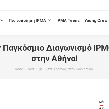
Πιστοποίηση IPMA
IPMA Teens
Young Crew
ν Παγκόσμιο Διαγωνισμό IP
στην Αθήνα!
You are here:
Home
Νέα
🌍 Γίνετε Χορηγός στον Παγκόσμιο…
Μάι