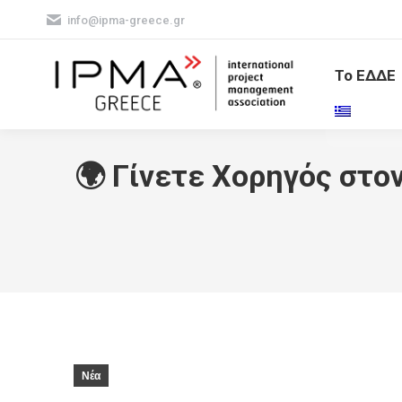
info@ipma-greece.gr
Το ΕΔΔΕ
🌍 Γίνετε Χορηγός στο
Νέα