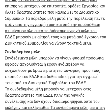
επίσης να μετέχουν σε επιτροπές, ομάδες Εργασίας και
άλλες δραστηριότητες που καθορίζει το Διοικητικό
Συμβούλιο. Τα πάρεδρα μέλη μετά την παρέλευση πέντε
ετών από την εγγραφή τους και υπό την προϋπόθεση
ότι είναι σε όλο αυτό το διάστημα ενεργά μέλη του
ΕΔΔΕ μπορούν με αίτησή τους και μετά από έγκριση του
Διοικητικού Συμβουλίου να γίνουν τακτικά μέλη.
Συνδεδεμένα μέλη
Συνδεδεμένα μέλη μπορούν να γίνουν φυσικά πρόσωπα
εφόσον ασχολούνται ή έχουν ενδιαφέρον να
ασχοληθούν με δραστηριότητες συναφείς προς τους
σκοπούς του ΕΔΔΕ και δοθεί ειδική για την εγγραφή
τους από το Διοικητικό Συμβούλιο του ΕΔΔΕ.
Τα συνδεδεμένα μέλη μπορούν να μετέχουν στις
δραστηριότητες του ΕΔΔΕ πλην της γενικής
συνέλευσης και δεν έχουν δικαίωμα ψήφου, ούτε του
εκλέγειν και εκλέγεσθαι. Τα συνδεδεμένα μέλη μετά την