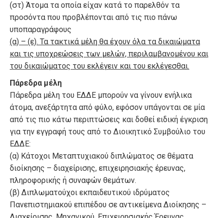
(στ) Άτομα τα οποία είχαν κατά το παρελθόν τα
προσόντα που προβλέπονται από τις πιο πάνω
υποπαραγράφους
(α) – (ε). Τα τακτικά μέλη θα έχουν όλα τα δικαιώματα
και τις υποχρεώσεις των μελών, περιλαμβανομένου και
του δικαιώματος του εκλέγειν και του εκλέγεσθαι.
Πάρεδρα μέλη
Πάρεδρα μέλη του ΕΔΔΕ μπορούν να γίνουν ενήλικα
άτομα, ανεξάρτητα από φύλο, εφόσον υπάγονται σε μία
από τις πιο κάτω περιπτώσεις και δοθεί ειδική έγκριση
για την εγγραφή τους από το Διοικητικό Συμβούλιο του
ΕΔΔΕ:
(α) Κάτοχοι Μεταπτυχιακού διπλώματος σε θέματα
διοίκησης – διαχείρισης, επιχειρησιακής έρευνας,
πληροφορικής ή συναφών θεμάτων.
(β) Διπλωματούχοι εκπαιδευτικού ιδρύματος
Πανεπιστημιακού επιπέδου σε αντικείμενα Διοίκησης –
Διαχείρισης, Μηχανικού, Επιχειρησιακής Έρευνας,