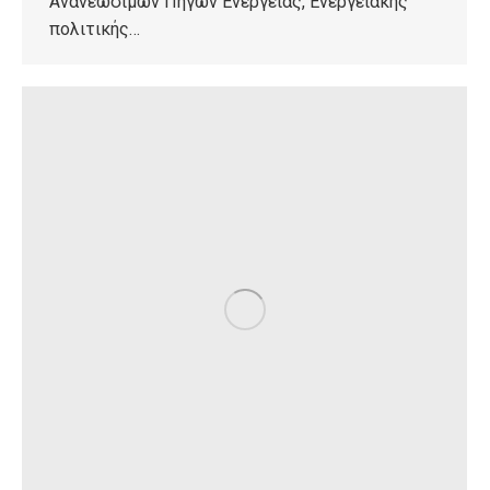
Ανανεώσιμων Πηγών Ενέργειας, Ενεργειακής
πολιτικής…