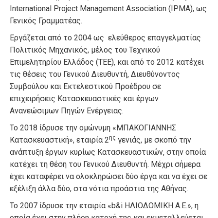
International Project Management Association (IPMA), ως
Γενικός Γραμματέας.
Εργάζεται από το 2004 ως ελεύθερος επαγγελματίας
Πολιτικός Μηχανικός, μέλος του Τεχνικού
Επιμελητηρίου Ελλάδος (ΤΕΕ), και από το 2012 κατέχει
τις θέσεις του Γενικού Διευθυντή, Διευθύνοντος
Συμβούλου και Εκτελεστικού Προέδρου σε
επιχειρήσεις Κατασκευαστικές και έργων
Ανανεώσιμων Πηγών Ενέργειας.
Το 2018 ίδρυσε την ομώνυμη «ΜΠΑΚΟΓΙΑΝΝΗΣ
ης
Κατασκευαστική», εταιρία 2
γενιάς, με σκοπό την
ανάπτυξη έργων κυρίως Κατασκευαστικών, στην οποία
κατέχει τη θέση του Γενικού Διευθυντή. Μέχρι σήμερα
έχει καταφέρει να ολοκληρώσει δύο έργα και να έχει σε
εξέλιξη άλλα δύο, στα νότια προάστια της Αθήνας.
Το 2007 ίδρυσε την εταιρία «b&i ΗΛΙΟΔΟΜΙΚΗ Α.Ε.», η
οποία έχει στην πλήρη κατοχή της και εκμεταλλεύεται