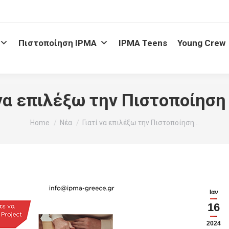
Πιστοποίηση IPMA
IPMA Teens
Young Crew
 να επιλέξω την Πιστοποίηση
You are here:
Home
Νέα
Γιατί να επιλέξω την Πιστοποίηση…
Ιαν
16
2024