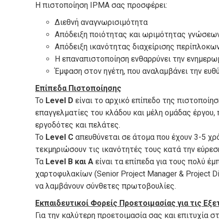
Η πιστοποίηση IPMA σας προσφέρει:
Διεθνή αναγνωρισιμότητα
Απόδειξη ποιότητας και ωριμότητας γνώσεων
Απόδειξη ικανότητας διαχείρισης περίπλοκω
Η επαναπιστοποίηση ενθαρρύνει την ενημερωμ
Έμφαση στον ηγέτη, που αναλαμβάνει την ευθ
Επίπεδα Πιστοποίησης
Το
Level
D
είναι το αρχικό επίπεδο της πιστοποίησ
επαγγελματίες του κλάδου και μέλη ομάδας έργου, 
εργοδότες και πελάτες.
Το
Level
C
απευθύνεται σε άτομα που έχουν 3-5 χρό
τεκμηριώσουν τις ικανότητές τους κατά την εύρεσ
Τα
Level
Β και Α
είναι τα επίπεδα για τους πολύ έμ
χαρτοφυλακίων (Senior Project Manager & Project Di
να λαμβάνουν σύνθετες πρωτοβουλίες.
Εκπαιδευτικοί Φορείς Προετοιμασίας για τις Εξ
Για την καλύτερη προετοιμασία σας και επιτυχία σ