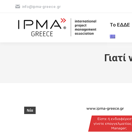
info@ipma-greece.gr
Το ΕΔΔΕ
Γιατί
Νέα