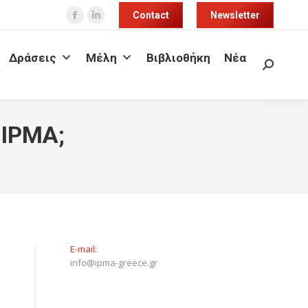
Contact
Newsletter
Facebook
Linkedin
page
page
Δράσεις
Μέλη
Βιβλιοθήκη
Νέα
opens
opens
Search:
in
in
new
new
window
window
 IPMA;
E-mail:
info@ipma-greece.gr