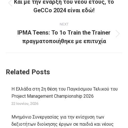
navigation
Και με την έναρξη του νέου έτους, το
Previous
GeCCo 2024 είναι εδώ!
post:
NEXT
IPMA Teens: Το 1ο Train the Trainer
Next
πραγματοποιήθηκε με επιτυχία
post:
Related Posts
Η Ελλάδα στη 2η θέση του Παγκόσμιου Τελικού του
Project Management Championship 2026
22 Ιουνίου, 2026
Μνημόνιο Συνεργασίας για την ενίσχυση των
δεξιοτήτων διοίκησης έργων σε παιδιά και νέους