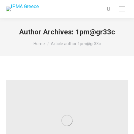
Search:
Author Archives:
1pm@gr33c
You are here:
Home
Article author 1pm@gr33c