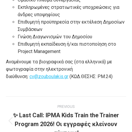
Εκπληρωμένες στρατιωτικές υποχρεώσεις για
άνδρες υποψηφίους
Επιθυμητή προϋπηρεσία στην εκτέλεση Δημοσίων
Συμβάσεων
Γνώση Διαγωνισμών του Δημοσίου
Επιθυμητή εκπαίδευση ή/και πιστοποίηση στο
Project Management
Αναμένουμε τα βιογραφικά σας (στα ελληνικά) με
φωτογραφία στην ηλεκτρονική
διεύθυνση:
cv@zouboulakis.gr
(ΚΩΔ.ΘΕΣΗΣ: PM.24)
Post
PREVIOUS
navigation
✨ Last Call: IPMA Kids Train the Trainer
Program 2026! Οι εγγραφές κλείνουν
Previous
post: